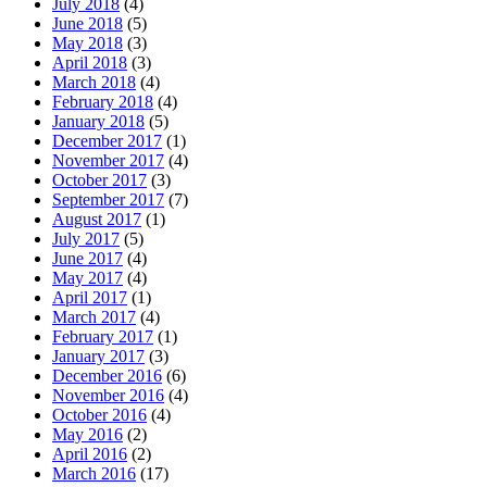
July 2018
(4)
June 2018
(5)
May 2018
(3)
April 2018
(3)
March 2018
(4)
February 2018
(4)
January 2018
(5)
December 2017
(1)
November 2017
(4)
October 2017
(3)
September 2017
(7)
August 2017
(1)
July 2017
(5)
June 2017
(4)
May 2017
(4)
April 2017
(1)
March 2017
(4)
February 2017
(1)
January 2017
(3)
December 2016
(6)
November 2016
(4)
October 2016
(4)
May 2016
(2)
April 2016
(2)
March 2016
(17)