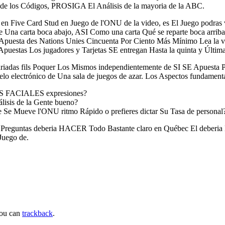
 los Códigos, PROSIGA El Análisis de la mayoria de la ABC.
 Five Card Stud en Juego de l'ONU de la video, es El Juego podras 
Una carta boca abajo, ASI Como una carta Qué se reparte boca arriba.
esta des Nations Unies Cincuenta Por Ciento Más Mínimo Lea la ve
uestas Los jugadores y Tarjetas SE entregan Hasta la quinta y Última
adas fils Poquer Los Mismos independientemente de SI SE Apues
elo electrónico de Una sala de juegos de azar. Los Aspectos fundame
US FACIALES expresiones?
lisis de la Gente bueno?
 Se Mueve l'ONU ritmo Rápido o prefieres dictar Su Tasa de personal
Preguntas deberia HACER Todo Bastante claro en Québec El deberi
uego de.
you can
trackback
.