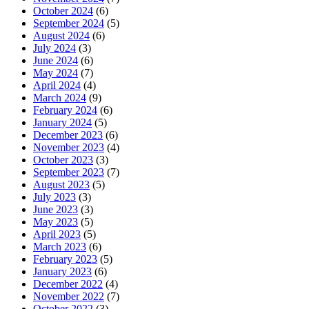
October 2024
(6)
September 2024
(5)
August 2024
(6)
July 2024
(3)
June 2024
(6)
May 2024
(7)
April 2024
(4)
March 2024
(9)
February 2024
(6)
January 2024
(5)
December 2023
(6)
November 2023
(4)
October 2023
(3)
September 2023
(7)
August 2023
(5)
July 2023
(3)
June 2023
(3)
May 2023
(5)
April 2023
(5)
March 2023
(6)
February 2023
(5)
January 2023
(6)
December 2022
(4)
November 2022
(7)
October 2022
(3)