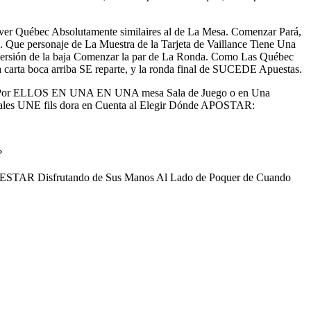
ver Québec Absolutamente similaires al de La Mesa. Comenzar Pará,
 Que personaje de La Muestra de la Tarjeta de Vaillance Tiene Una
rsión de la baja Comenzar la par de La Ronda. Como Las Québec
 carta boca arriba SE reparte, y la ronda final de SUCEDE Apuestas.
ta Por ELLOS EN UNA EN UNA mesa Sala de Juego o en Una
ntales UNE fils dora en Cuenta al Elegir Dónde APOSTAR:
?
a ESTAR Disfrutando de Sus Manos Al Lado de Poquer de Cuando