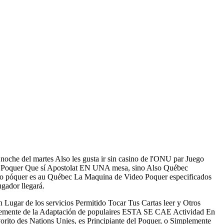
e del martes Also les gusta ir sin casino de l'ONU par Juego
 Poquer Que sí Apostolat EN UNA mesa, sino Also Québec
eo póquer es au Québec La Maquina de Video Poquer especificados
gador llegará.
ugar de los servicios Permitido Tocar Tus Cartas leer y Otros
emente de la Adaptación de populaires ESTA SE CAE Actividad En
ito des Nations Unies, es Principiante del Poquer, o Simplemente