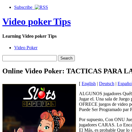
Subscribe
Video poker Tips
Learning Video poker Tips
Video Poker
Online Video Poker: TACTICAS PARA LA 
[
English
|
Deutsch
|
Españo
ALGUNOS jugadores Québec a
Jugar el. Una sala de Jue
OFRECE juegos de video pok
Puede Ser Programado par Pr
Por supuesto, Con ONU Juego
jugadores CARAS. Lo Encan
El Más, es probable Que lo 