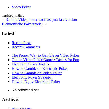
Video Poker
Tagged with: .
←
Online Video Poker: tácticas para la diversión
Elektronische Pokerspiele
→
Latest
Recent Posts
Recent Comments
The Proper Way to Gamble on Video Poker
Online Video Poker Games: Tactics for Fun
Electronic Poker Tactics
How to Gamble on Electronic Poker
How to Gamble on Video Poker
Electronic Poker Strategy
How to Enjoy Electronic Poker
No comments yet.
Archives
By Category